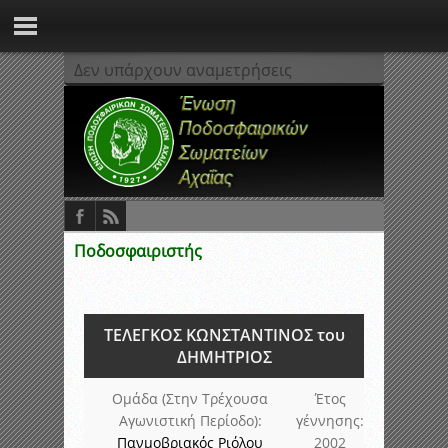
Δεν υπάρχουν αναμετρήσεις
Ποδοσφαιριστής
ΤΕΛΕΓΚΟΣ ΚΩΝΣΤΑΝΤΙΝΟΣ του
ΔΗΜΗΤΡΙΟΣ
Ομάδα (Στην Τρέχουσα
Έτος
Αγωνιστική Περίοδο):
γέννησης:
Πανμοβριακός Ριόλου
2002