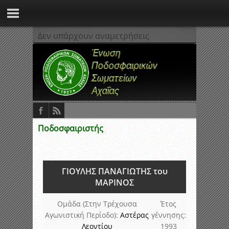
Δεν υπάρχουν αναμετρήσεις
Ποδοσφαιριστής
ΓΙΟΥΛΗΣ ΠΑΝΑΓΙΩΤΗΣ του
ΜΑΡΙΝΟΣ
Ομάδα (Στην Τρέχουσα
Έτος
Αγωνιστική Περίοδο):
Αστέρας
γέννησης:
Λεοντίου
1993