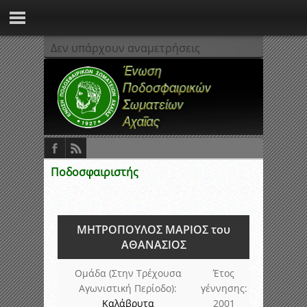
Δεν υπάρχουν αναμετρήσεις
Ποδοσφαιριστής
ΜΗΤΡΟΠΟΥΛΟΣ ΜΑΡΙΟΣ του
ΑΘΑΝΑΣΙΟΣ
Ομάδα (Στην Τρέχουσα
Έτος
Αγωνιστική Περίοδο):
γέννησης:
Καλάβρυτα
2001