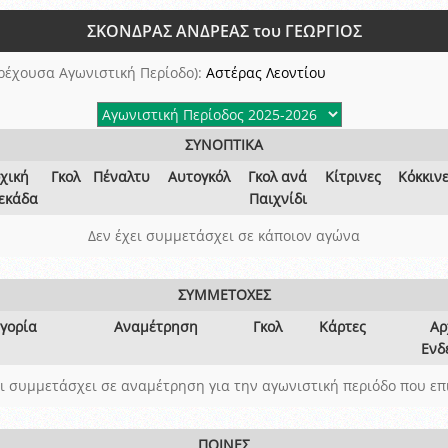
ξετάσεων Σεμιναρίου προεπιλογής Διαιτητών και Παρατηρητών ΕΠΣΑ αγω
ΣΚΟΝΔΡΑΣ ΑΝΔΡΕΑΣ του ΓΕΩΡΓΙΟΣ
 όμιλο
ν και Κυπέλλου 2015-2016
ρέχουσα Αγωνιστική Περίοδο):
Αστέρας Λεοντίου
ΣΥΝΟΠΤΙΚΑ
χική
Γκολ
Πέναλτυ
Αυτογκόλ
Γκολ ανά
Κίτρινες
Κόκκιν
εκάδα
Παιχνίδι
Δεν έχει συμμετάσχει σε κάποιον αγώνα
ΣΥΜΜΕΤΟΧΕΣ
γορία
Αναμέτρηση
Γκολ
Κάρτες
Αρ
Ενδ
ει συμμετάσχει σε αναμέτρηση για την αγωνιστική περιόδο που επ
ΠΟΙΝΕΣ