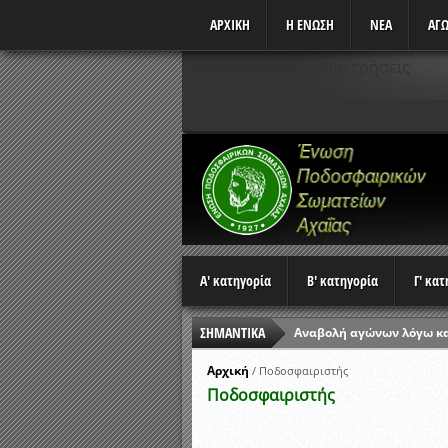
ΑΡΧΙΚΗ
Η ΕΝΩΣΗ
ΝΕΑ
ΑΓΩ
Δεν υπάρχουν αναμετρήσεις
Α' κατηγορία
Β' κατηγορία
Γ' κα
ΣΗΜΑΝΤΙΚΑ
Αναβολή αγώνων λόγω κ
Ώρες έναρξης αγώνων Π
Αρχική
/
Ποδοσφαιριστής
Ποδοσφαιριστής
Αποτελέσματα επαναληπτ
Κλήρωση Β’ Φάσης Κυπέλ