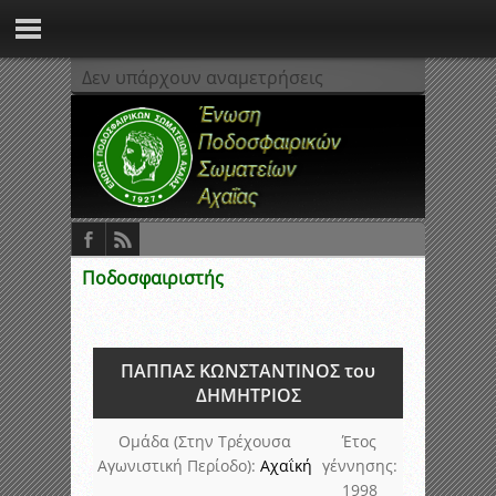
Δεν υπάρχουν αναμετρήσεις
Ποδοσφαιριστής
ΠΑΠΠΑΣ ΚΩΝΣΤΑΝΤΙΝΟΣ του
ΔΗΜΗΤΡΙΟΣ
Ομάδα (Στην Τρέχουσα
Έτος
Αγωνιστική Περίοδο):
Αχαΐκή
γέννησης:
1998