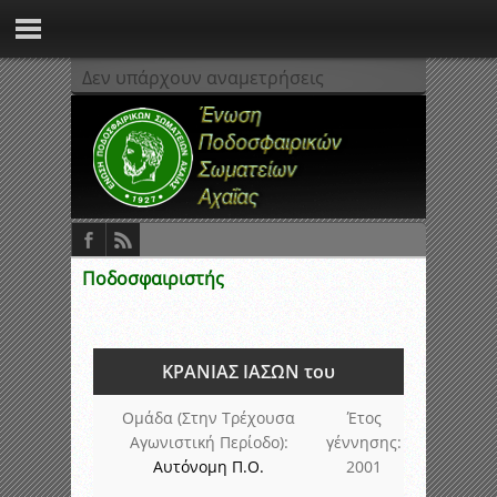
Δεν υπάρχουν αναμετρήσεις
Ποδοσφαιριστής
ΚΡΑΝΙΑΣ ΙΑΣΩΝ του
Ομάδα (Στην Τρέχουσα
Έτος
Αγωνιστική Περίοδο):
γέννησης:
Αυτόνομη Π.Ο.
2001