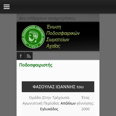
Δεν υπάρχουν αναμετρήσεις
Ποδοσφαιριστής
ΦΑΣΟΥΛΑΣ ΙΩΑΝΝΗΣ του
Ομάδα (Στην Τρέχουσα
Έτος
Αγωνιστική Περίοδο):
Απόλλων
γέννησης:
Εγλυκάδος
2000