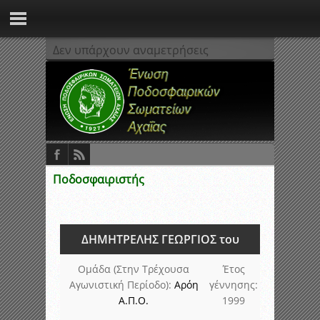
Δεν υπάρχουν αναμετρήσεις
Ποδοσφαιριστής
ΔΗΜΗΤΡΕΛΗΣ ΓΕΩΡΓΙΟΣ του
Ομάδα (Στην Τρέχουσα
Έτος
Αγωνιστική Περίοδο):
Αρόη
γέννησης:
Α.Π.Ο.
1999