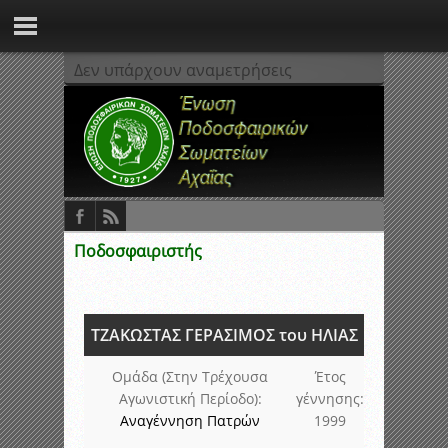
Δεν υπάρχουν αναμετρήσεις
Ποδοσφαιριστής
ΤΖΑΚΩΣΤΑΣ ΓΕΡΑΣΙΜΟΣ του ΗΛΙΑΣ
Ομάδα (Στην Τρέχουσα
Έτος
Αγωνιστική Περίοδο):
γέννησης:
Αναγέννηση Πατρών
1999