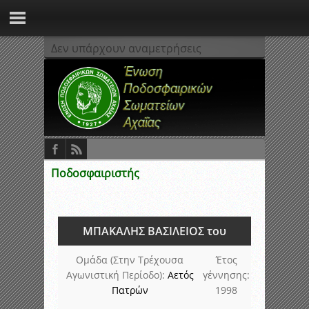
Δεν υπάρχουν αναμετρήσεις
Ποδοσφαιριστής
ΜΠΑΚΑΛΗΣ ΒΑΣΙΛΕΙΟΣ του
Ομάδα (Στην Τρέχουσα
Έτος
Αγωνιστική Περίοδο):
Αετός
γέννησης:
Πατρών
1998