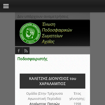
Δεν υπάρχουν αναμετρήσεις
Ποδοσφαιριστής
ΚΑΛΕΤΖΗΣ ΔΙΟΝΥΣΙΟΣ του
ΧΑΡΑΛΑΜΠΟΣ
Ομάδα (Στην Τρέχουσα
Έτος
Αγωνιστική Περίοδο):
γέννησης:
Ατρόμητος Πατρών
1998