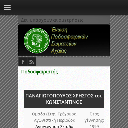
Δεν υπάρχουν αναμετρήσεις
Ποδοσφαιριστής
ΠΑΝΑΓΙΩΤΟΠΟΥΛΟΣ ΧΡΗΣΤΟΣ του
ΚΩΝΣΤΑΝΤΙΝΟΣ
Ομάδα (Στην Τρέχουσα
Έτος
Αγωνιστική Περίοδο):
γέννησης:
Αναγέννηση Σκιαδά
1999