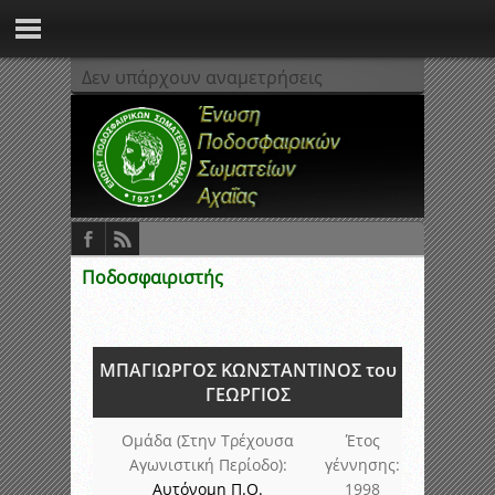
Δεν υπάρχουν αναμετρήσεις
Ποδοσφαιριστής
ΜΠΑΓΙΩΡΓΟΣ ΚΩΝΣΤΑΝΤΙΝΟΣ του
ΓΕΩΡΓΙΟΣ
Ομάδα (Στην Τρέχουσα
Έτος
Αγωνιστική Περίοδο):
γέννησης:
Αυτόνομη Π.Ο.
1998