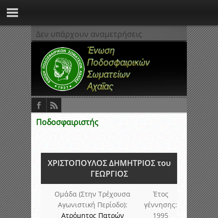
Δεν υπάρχουν αναμετρήσεις
Ποδοσφαιριστής
ΧΡΙΣΤΟΠΟΥΛΟΣ ΔΗΜΗΤΡΙΟΣ του
ΓΕΩΡΓΙΟΣ
Ομάδα (Στην Τρέχουσα
Έτος
Αγωνιστική Περίοδο):
γέννησης:
Ατρόμητος Πατρών
1995