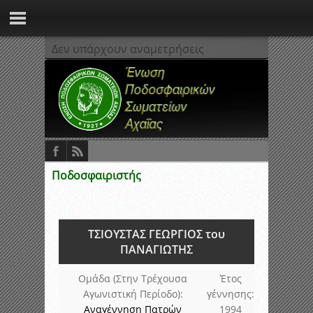
Δεν υπάρχουν αναμετρήσεις
Ποδοσφαιριστής
ΤΣΙΟΥΣΤΑΣ ΓΕΩΡΓΙΟΣ του
ΠΑΝΑΓΙΩΤΗΣ
Ομάδα (Στην Τρέχουσα
Έτος
Αγωνιστική Περίοδο):
γέννησης:
Αναγέννηση Πατρών
1994