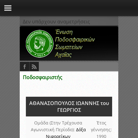
Δεν υπάρχουν αναμετρήσεις
Ποδοσφαιριστής
ΑΘΑΝΑΣΟΠΟΥΛΟΣ ΙΩΑΝΝΗΣ του
ΓΕΩΡΓΙΟΣ
Ομάδα (Στην Τρέχουσα
Έτος
Αγωνιστική Περίοδο):
Δόξα
γέννησης:
Νιφορεΐκων
1990