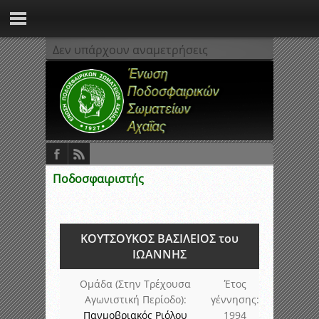
Δεν υπάρχουν αναμετρήσεις
Ποδοσφαιριστής
ΚΟΥΤΣΟΥΚΟΣ ΒΑΣΙΛΕΙΟΣ του
ΙΩΑΝΝΗΣ
Ομάδα (Στην Τρέχουσα
Έτος
Αγωνιστική Περίοδο):
γέννησης:
Πανμοβριακός Ριόλου
1994