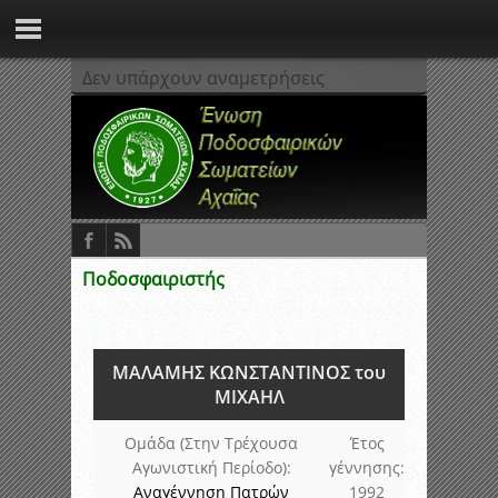
Δεν υπάρχουν αναμετρήσεις
Ποδοσφαιριστής
ΜΑΛΑΜΗΣ ΚΩΝΣΤΑΝΤΙΝΟΣ του
ΜΙΧΑΗΛ
Ομάδα (Στην Τρέχουσα
Έτος
Αγωνιστική Περίοδο):
γέννησης:
Αναγέννηση Πατρών
1992