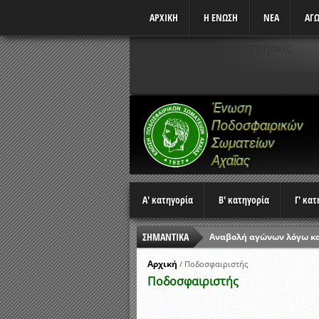
ΑΡΧΙΚΗ
Η ΕΝΩΣΗ
ΝΕΑ
ΑΓΩ
Δεν υπάρχουν αναμετρήσεις
Α' κατηγορία
Β' κατηγορία
Γ' κα
ΣΗΜΑΝΤΙΚΑ
Αναβολή αγώνων λόγω κ
Ώρες έναρξης αγώνων Π
Αρχική
/
Ποδοσφαιριστής
Ποδοσφαιριστής
Αποτελέσματα επαναληπτ
Κλήρωση Β’ Φάσης Κυπέλ