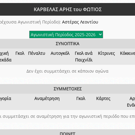
ξετάσεων Σεμιναρίου προεπιλογής Διαιτητών και Παρατηρητών ΕΠΣΑ αγω
ΚΑΡΒΕΛΑΣ ΑΡΗΣ του ΦΩΤΙΟΣ
 όμιλο
ν και Κυπέλλου 2015-2016
ρέχουσα Αγωνιστική Περίοδο):
Αστέρας Λεοντίου
ΣΥΝΟΠΤΙΚΑ
χική
Γκολ
Πέναλτυ
Αυτογκόλ
Γκολ ανά
Κίτρινες
Κόκκιν
εκάδα
Παιχνίδι
Δεν έχει συμμετάσχει σε κάποιον αγώνα
ΣΥΜΜΕΤΟΧΕΣ
γορία
Αναμέτρηση
Γκολ
Κάρτες
Αρ
Ενδ
ει συμμετάσχει σε αναμέτρηση για την αγωνιστική περιόδο που επ
ΠΟΙΝΕΣ