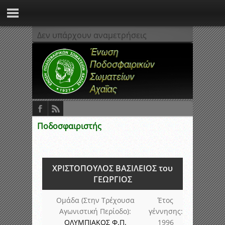
Δεν υπάρχουν αναμετρήσεις
Ποδοσφαιριστής
ΧΡΙΣΤΟΠΟΥΛΟΣ ΒΑΣΙΛΕΙΟΣ του
ΓΕΩΡΓΙΟΣ
Ομάδα (Στην Τρέχουσα
Έτος
Αγωνιστική Περίοδο):
γέννησης:
ΟΛΥΜΠΙΑΚΟΣ Φ.Π.
1996