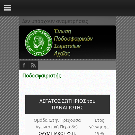
Δεν υπάρχουν αναμετρήσεις
Ποδοσφαιριστής
ΛΕΓΑΤΟΣ ΣΩΤΗΡΙΟΣ του
ΠΑΝΑΓΙΩΤΗΣ
Ομάδα (Στην Τρέχουσα
Έτος
Αγωνιστική Περίοδο):
γέννησης:
ΟΛΥΜΠΙΑΚΟΣ Φ.Π.
1995