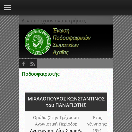
Δεν υπάρχουν αναμετρήσεις
Ποδοσφαιριστής
ΜΙΧΑΛΟΠΟΥΛΟΣ ΚΩΝΣΤΑΝΤΙΝΟΣ
του ΠΑΝΑΓΙΩΤΗΣ
Ομάδα (Στην Τρέχουσα
Έτος
Αγωνιστική Περίοδο):
γέννησης:
Αναγέννηση-Αίας Συμπολ.
1991