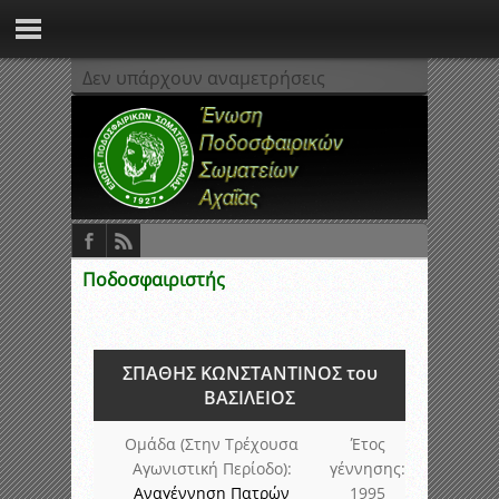
Δεν υπάρχουν αναμετρήσεις
Ποδοσφαιριστής
ΣΠΑΘΗΣ ΚΩΝΣΤΑΝΤΙΝΟΣ του
ΒΑΣΙΛΕΙΟΣ
Ομάδα (Στην Τρέχουσα
Έτος
Αγωνιστική Περίοδο):
γέννησης:
Αναγέννηση Πατρών
1995