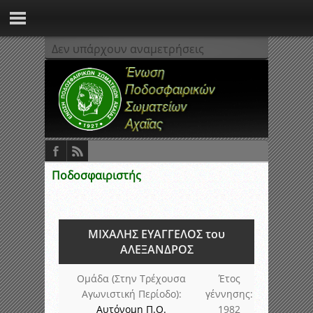
Δεν υπάρχουν αναμετρήσεις
Ποδοσφαιριστής
ΜΙΧΑΛΗΣ ΕΥΑΓΓΕΛΟΣ του
ΑΛΕΞΑΝΔΡΟΣ
Ομάδα (Στην Τρέχουσα
Έτος
Αγωνιστική Περίοδο):
γέννησης:
Αυτόνομη Π.Ο.
1982