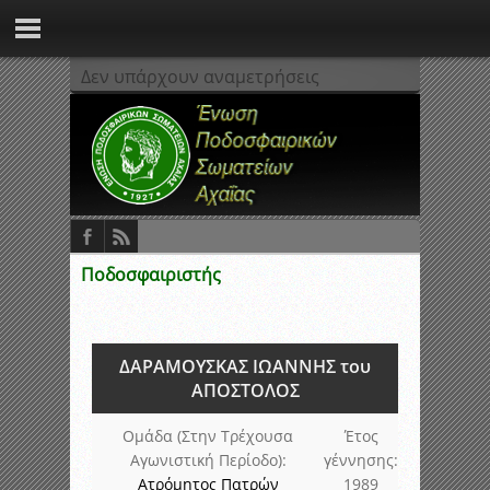
Δεν υπάρχουν αναμετρήσεις
Ποδοσφαιριστής
ΔΑΡΑΜΟΥΣΚΑΣ ΙΩΑΝΝΗΣ του
ΑΠΟΣΤΟΛΟΣ
Ομάδα (Στην Τρέχουσα
Έτος
Αγωνιστική Περίοδο):
γέννησης:
Ατρόμητος Πατρών
1989