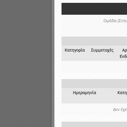
Αποτελέσματα γραπτών ε
Καταρτισμός ομάδων ανα
Κληρώσεις Πρωταθλημάτω
Ομάδα (Στην
Κατηγορία
Συμμετοχές
Αρ
Ενδ
Ημερομηνία
Κατη
Δεν έχ