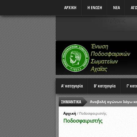
ΑΡΧΙΚΗ
Η ΕΝΩΣΗ
ΝΕΑ
ΑΓΩ
Δεν υπάρχουν αναμετρήσεις
Α' κατηγορία
Β' κατηγορία
Γ' κα
ΣΗΜΑΝΤΙΚΑ
Αναβολή αγώνων λόγω κ
Ώρες έναρξης αγώνων Π
Αρχική
/
Ποδοσφαιριστής
Ποδοσφαιριστής
Αποτελέσματα επαναληπτ
Κλήρωση Β’ Φάσης Κυπέλ