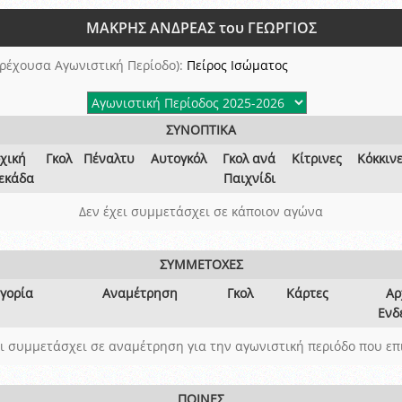
ξετάσεων Σεμιναρίου προεπιλογής Διαιτητών και Παρατηρητών ΕΠΣΑ αγω
ΜΑΚΡΗΣ ΑΝΔΡΕΑΣ του ΓΕΩΡΓΙΟΣ
 όμιλο
ν και Κυπέλλου 2015-2016
ρέχουσα Αγωνιστική Περίοδο):
Πείρος Ισώματος
ΣΥΝΟΠΤΙΚΑ
χική
Γκολ
Πέναλτυ
Αυτογκόλ
Γκολ ανά
Κίτρινες
Κόκκιν
εκάδα
Παιχνίδι
Δεν έχει συμμετάσχει σε κάποιον αγώνα
ΣΥΜΜΕΤΟΧΕΣ
γορία
Αναμέτρηση
Γκολ
Κάρτες
Αρ
Ενδ
ει συμμετάσχει σε αναμέτρηση για την αγωνιστική περιόδο που επ
ΠΟΙΝΕΣ