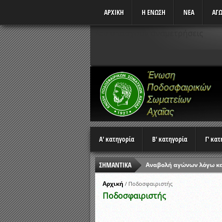
ΑΡΧΙΚΗ
Η ΕΝΩΣΗ
ΝΕΑ
ΑΓΩ
Δεν υπάρχουν αναμετρήσεις
Α' κατηγορία
Β' κατηγορία
Γ' κα
ΣΗΜΑΝΤΙΚΑ
Αναβολή αγώνων λόγω κ
Ώρες έναρξης αγώνων Π
Αρχική
/
Ποδοσφαιριστής
Ποδοσφαιριστής
Αποτελέσματα επαναληπτ
Κλήρωση Β’ Φάσης Κυπέλ