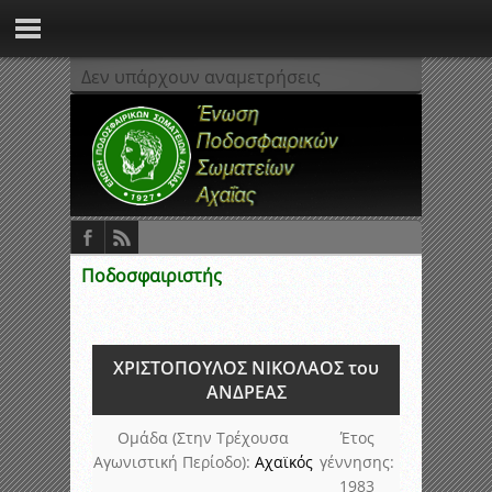
Δεν υπάρχουν αναμετρήσεις
Ποδοσφαιριστής
ΧΡΙΣΤΟΠΟΥΛΟΣ ΝΙΚΟΛΑΟΣ του
ΑΝΔΡΕΑΣ
Ομάδα (Στην Τρέχουσα
Έτος
Αγωνιστική Περίοδο):
Αχαϊκός
γέννησης:
1983