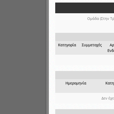
Αποτελέσματα γραπτών ε
Καταρτισμός ομάδων ανα
Κληρώσεις Πρωταθλημάτω
Ομάδα (Στην Τρ
Κατηγορία
Συμμετοχές
Αρ
Ενδ
Ημερομηνία
Κατη
Δεν έχ