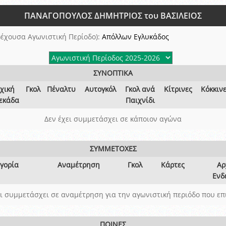
ξετάσεων Σεμιναρίου προεπιλογής Διαιτητών και Παρατηρητών ΕΠΣΑ αγω
ΠΑΝΑΓΟΠΟΥΛΟΣ ΔΗΜΗΤΡΙΟΣ του ΒΑΣΙΛΕΙΟΣ
 όμιλο
ν και Κυπέλλου 2015-2016
έχουσα Αγωνιστική Περίοδο):
Απόλλων Εγλυκάδος
ΣΥΝΟΠΤΙΚΑ
χική
Γκολ
Πέναλτυ
Αυτογκόλ
Γκολ ανά
Κίτρινες
Κόκκιν
εκάδα
Παιχνίδι
Δεν έχει συμμετάσχει σε κάποιον αγώνα
ΣΥΜΜΕΤΟΧΕΣ
γορία
Αναμέτρηση
Γκολ
Κάρτες
Αρ
Ενδ
ει συμμετάσχει σε αναμέτρηση για την αγωνιστική περιόδο που επ
ΠΟΙΝΕΣ