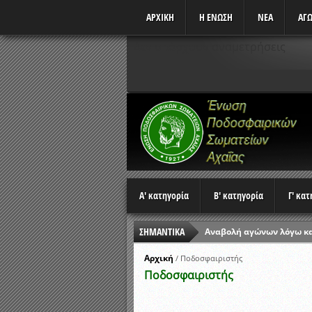
ΑΡΧΙΚΗ
Η ΕΝΩΣΗ
ΝΕΑ
ΑΓΩ
Δεν υπάρχουν αναμετρήσεις
Α' κατηγορία
Β' κατηγορία
Γ' κα
ΣΗΜΑΝΤΙΚΑ
Αναβολή αγώνων λόγω κ
Ώρες έναρξης αγώνων Π
Αρχική
/
Ποδοσφαιριστής
Ποδοσφαιριστής
Αποτελέσματα επαναληπτ
Κλήρωση Β’ Φάσης Κυπέλ