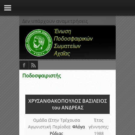
Δεν υπάρχουν αναμετρήσεις
Ποδοσφαιριστής
ΧΡΥΣΑΝΘΑΚΟΠΟΥΛΟΣ ΒΑΣΙΛΕΙΟΣ
του ΑΝΔΡΕΑΣ
Ομάδα (Στην Τρέχουσα
Έτος
Αγωνιστική Περίοδο):
Φλόγα
γέννησης:
Ρόδιας
1988