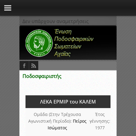
Δεν υπάρχουν αναμετρήσεις
Ποδοσφαιριστής
ΛΕΚΑ ΕΡΜΙΡ του ΚΑΛΕΜ
Ομάδα (Στην Τρέχουσα
Έτος
Αγωνιστική Περίοδο):
Πείρος
γέννησης:
Ισώματος
1977