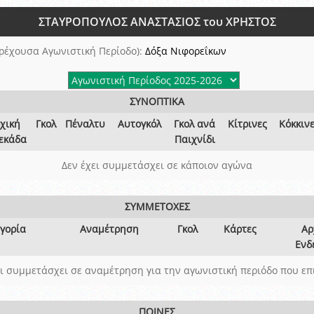
ξετάσεων Σεμιναρίου προεπιλογής Διαιτητών και Παρατηρητών ΕΠΣΑ αγω
ΣΤΑΥΡΟΠΟΥΛΟΣ ΑΝΑΣΤΑΣΙΟΣ του ΧΡΗΣΤΟΣ
 όμιλο
ν και Κυπέλλου 2015-2016
ρέχουσα Αγωνιστική Περίοδο):
Δόξα Νιφορεΐκων
ΣΥΝΟΠΤΙΚΑ
χική
Γκολ
Πέναλτυ
Αυτογκόλ
Γκολ ανά
Κίτρινες
Κόκκιν
εκάδα
Παιχνίδι
Δεν έχει συμμετάσχει σε κάποιον αγώνα
ΣΥΜΜΕΤΟΧΕΣ
γορία
Αναμέτρηση
Γκολ
Κάρτες
Αρ
Ενδ
ει συμμετάσχει σε αναμέτρηση για την αγωνιστική περιόδο που επ
ΠΟΙΝΕΣ