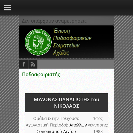
Δεν υπάρχουν αναμετρήσεις
Ποδοσφαιριστής
ΜΥΛΩΝΑΣ ΠΑΝΑΓΙΩΤΗΣ του
ΝΙΚΟΛΑΟΣ
Ομάδα (Στην Τρέχουσα
Έτος
Αγωνιστική Περίοδο):
Απόλλων
γέννησης:
Συνοικισμού Αιγίου
1988