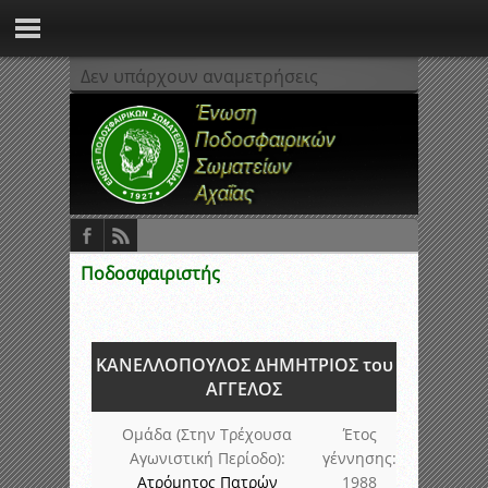
Δεν υπάρχουν αναμετρήσεις
Ποδοσφαιριστής
ΚΑΝΕΛΛΟΠΟΥΛΟΣ ΔΗΜΗΤΡΙΟΣ του
ΑΓΓΕΛΟΣ
Ομάδα (Στην Τρέχουσα
Έτος
Αγωνιστική Περίοδο):
γέννησης:
Ατρόμητος Πατρών
1988