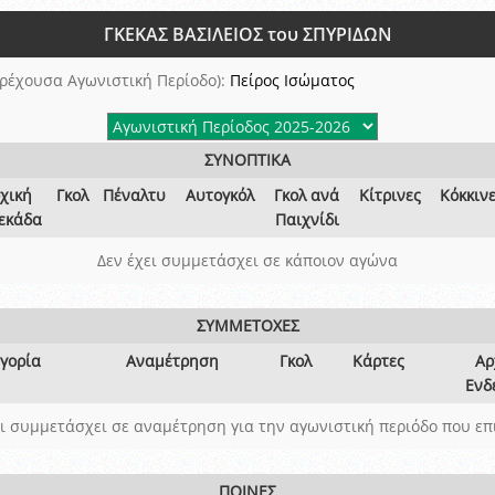
ξετάσεων Σεμιναρίου προεπιλογής Διαιτητών και Παρατηρητών ΕΠΣΑ αγω
ΓΚΕΚΑΣ ΒΑΣΙΛΕΙΟΣ του ΣΠΥΡΙΔΩΝ
 όμιλο
ν και Κυπέλλου 2015-2016
ρέχουσα Αγωνιστική Περίοδο):
Πείρος Ισώματος
ΣΥΝΟΠΤΙΚΑ
χική
Γκολ
Πέναλτυ
Αυτογκόλ
Γκολ ανά
Κίτρινες
Κόκκιν
εκάδα
Παιχνίδι
Δεν έχει συμμετάσχει σε κάποιον αγώνα
ΣΥΜΜΕΤΟΧΕΣ
γορία
Αναμέτρηση
Γκολ
Κάρτες
Αρ
Ενδ
ει συμμετάσχει σε αναμέτρηση για την αγωνιστική περιόδο που επ
ΠΟΙΝΕΣ