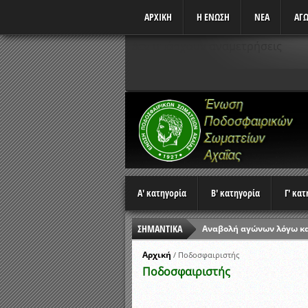
ΑΡΧΙΚΗ
Η ΕΝΩΣΗ
ΝΕΑ
ΑΓΩ
Δεν υπάρχουν αναμετρήσεις
Α' κατηγορία
Β' κατηγορία
Γ' κα
ΣΗΜΑΝΤΙΚΑ
Αναβολή αγώνων λόγω κ
Ώρες έναρξης αγώνων Π
Αρχική
/
Ποδοσφαιριστής
Ποδοσφαιριστής
Αποτελέσματα επαναληπτ
Κλήρωση Β’ Φάσης Κυπέλ