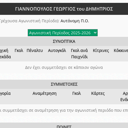
ξετάσεων Σεμιναρίου προεπιλογής Διαιτητών και Παρατηρητών ΕΠΣΑ αγω
ΓΙΑΝΝΟΠΟΥΛΟΣ ΓΕΩΡΓΙΟΣ του ΔΗΜΗΤΡΙΟΣ
 όμιλο
ν και Κυπέλλου 2015-2016
Τρέχουσα Αγωνιστική Περίοδο):
Αυτόνομη Π.Ο.
ΣΥΝΟΠΤΙΚΑ
χική
Γκολ
Πέναλτυ
Αυτογκόλ
Γκολ ανά
Κίτρινες
Κόκκιν
εκάδα
Παιχνίδι
Δεν έχει συμμετάσχει σε κάποιον αγώνα
ΣΥΜΜΕΤΟΧΕΣ
γορία
Αναμέτρηση
Γκολ
Κάρτες
Αρ
Ενδ
ει συμμετάσχει σε αναμέτρηση για την αγωνιστική περιόδο που επ
ΠΟΙΝΕΣ