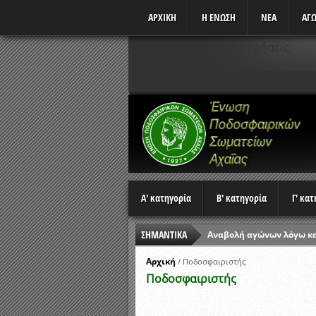
ΑΡΧΙΚΗ
Η ΕΝΩΣΗ
ΝΕΑ
ΑΓΩ
Δεν υπάρχουν αναμετρήσεις
Α' κατηγορία
Β' κατηγορία
Γ' κα
ΣΗΜΑΝΤΙΚΑ
Αναβολή αγώνων λόγω κ
Ώρες έναρξης αγώνων Π
Αρχική
/
Ποδοσφαιριστής
Ποδοσφαιριστής
Αποτελέσματα επαναληπτ
Κλήρωση Β’ Φάσης Κυπέλ