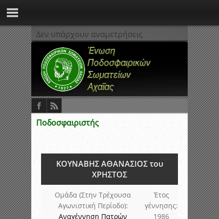
Δεν υπάρχουν αναμετρήσεις
Ποδοσφαιριστής
ΚΟΥΝΑΒΗΣ ΑΘΑΝΑΣΙΟΣ του
ΧΡΗΣΤΟΣ
Ομάδα (Στην Τρέχουσα
Έτος
Αγωνιστική Περίοδο):
γέννησης:
Αναγέννηση Πατρών
1986