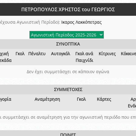
ξετάσεων Σεμιναρίου προεπιλογής Διαιτητών και Παρατηρητών ΕΠΣΑ αγω
ΠΕΤΡΟΠΟΥΛΟΣ ΧΡΗΣΤΟΣ του ΓΕΩΡΓΙΟΣ
 όμιλο
ν και Κυπέλλου 2015-2016
έχουσα Αγωνιστική Περίοδο):
Ικαρος Λακκόπετρας
ΣΥΝΟΠΤΙΚΑ
χική
Γκολ
Πέναλτυ
Αυτογκόλ
Γκολ ανά
Κίτρινες
Κόκκιν
εκάδα
Παιχνίδι
Δεν έχει συμμετάσχει σε κάποιον αγώνα
ΣΥΜΜΕΤΟΧΕΣ
γορία
Αναμέτρηση
Γκολ
Κάρτες
Αρ
Ενδ
ει συμμετάσχει σε αναμέτρηση για την αγωνιστική περιόδο που επ
ΠΟΙΝΕΣ