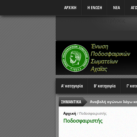
ΑΡΧΙΚΗ
Η ΕΝΩΣΗ
ΝΕΑ
ΑΓΩ
Δεν υπάρχουν αναμετρήσεις
Α' κατηγορία
Β' κατηγορία
Γ' κα
ΣΗΜΑΝΤΙΚΑ
Αναβολή αγώνων λόγω κ
Ώρες έναρξης αγώνων Π
Αρχική
/
Ποδοσφαιριστής
Ποδοσφαιριστής
Αποτελέσματα επαναληπτ
Κλήρωση Β’ Φάσης Κυπέλ