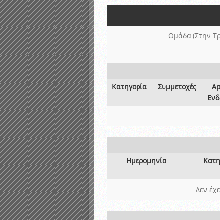
Αποτελέσματα γραπτών ε
Καταρτισμός ομάδων ανα
Κληρώσεις Πρωταθλημάτω
Ομάδα (Στην Τρ
Κατηγορία
Συμμετοχές
Αρ
Ενδ
Ημερομηνία
Κατη
Δεν έχ