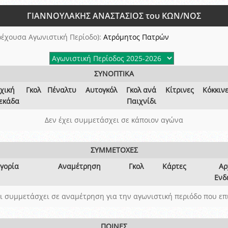
ξετάσεων Σεμιναρίου προεπιλογής Διαιτητών και Παρατηρητών ΕΠΣΑ αγω
ΓΙΑΝΝΟΥΛΑΚΗΣ ΑΝΑΣΤΑΣΙΟΣ του ΚΩΝ/ΝΟΣ
 όμιλο
ν και Κυπέλλου 2015-2016
ρέχουσα Αγωνιστική Περίοδο):
Ατρόμητος Πατρών
ΣΥΝΟΠΤΙΚΑ
χική
Γκολ
Πέναλτυ
Αυτογκόλ
Γκολ ανά
Κίτρινες
Κόκκιν
εκάδα
Παιχνίδι
Δεν έχει συμμετάσχει σε κάποιον αγώνα
ΣΥΜΜΕΤΟΧΕΣ
γορία
Αναμέτρηση
Γκολ
Κάρτες
Αρ
Ενδ
ει συμμετάσχει σε αναμέτρηση για την αγωνιστική περιόδο που επ
ΠΟΙΝΕΣ