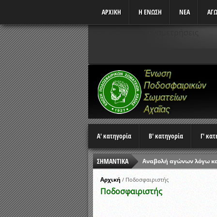
ΑΡΧΙΚΗ
Η ΕΝΩΣΗ
ΝΕΑ
ΑΓΩ
Δεν υπάρχουν αναμετρήσεις
Α' κατηγορία
Β' κατηγορία
Γ' κα
ΣΗΜΑΝΤΙΚΑ
Αναβολή αγώνων λόγω κ
Ώρες έναρξης αγώνων Π
Αρχική
/
Ποδοσφαιριστής
Ποδοσφαιριστής
Αποτελέσματα επαναληπτ
Κλήρωση Β’ Φάσης Κυπέλ