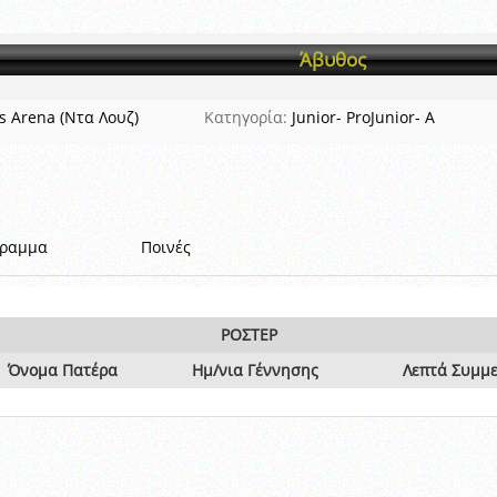
ξετάσεων Σεμιναρίου προεπιλογής Διαιτητών και Παρατηρητών ΕΠΣΑ αγω
 όμιλο
Άβυθος
ν και Κυπέλλου 2015-2016
as Arena (Ντα Λουζ)
Κατηγορία:
Junior- ProJunior- Α
γραμμα
Ποινές
ΡΟΣΤΕΡ
Όνομα Πατέρα
Ημ/νια Γέννησης
Λεπτά Συμμ