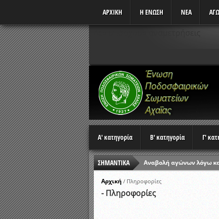
ΑΡΧΙΚΗ
Η ΕΝΩΣΗ
ΝΕΑ
ΑΓΩ
Δεν υπάρχουν αναμετρήσεις
Α' κατηγορία
Β' κατηγορία
Γ' κα
ΣΗΜΑΝΤΙΚΑ
Αναβολή αγώνων λόγω κ
Ώρες έναρξης αγώνων Π
Αρχική
/
Πληροφορίες
- Πληροφορίες
Αποτελέσματα επαναληπτ
Κλήρωση Β’ Φάσης Κυπέλ