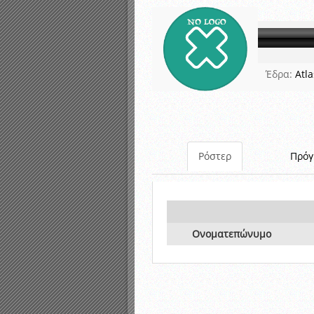
Αποτελέσματα γραπτών ε
Καταρτισμός ομάδων ανα
Κληρώσεις Πρωταθλημάτω
Έδρα:
Atl
Ρόστερ
Πρό
Ονοματεπώνυμο