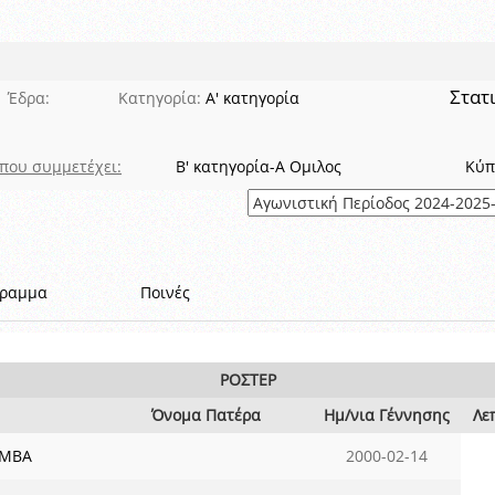
 όμιλο
ν και Κυπέλλου 2015-2016
Στατ
Έδρα:
Κατηγορία:
Α' κατηγορία
που συμμετέχει:
Β' κατηγορία-Α Ομιλος
Κύπ
γραμμα
Ποινές
ΡΟΣΤΕΡ
Όνομα Πατέρα
Ημ/νια Γέννησης
Λε
AMBA
2000-02-14