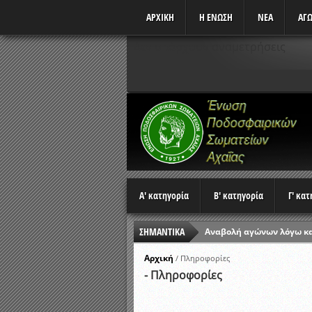
ΑΡΧΙΚΗ
Η ΕΝΩΣΗ
ΝΕΑ
ΑΓΩ
Δεν υπάρχουν αναμετρήσεις
Α' κατηγορία
Β' κατηγορία
Γ' κα
Αναβολή αγώνων λόγω κ
ΣΗΜΑΝΤΙΚΑ
Ώρες έναρξης αγώνων Π
Αποτελέσματα επαναληπτ
Αρχική
/
Πληροφορίες
- Πληροφορίες
Κλήρωση Β’ Φάσης Κυπέλ
Αποτελέσματα γραπτών ε