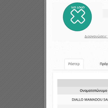
Καταρτισμός ομάδων ανα
Κληρώσεις Πρωταθλημάτω
Διοργανώσεις 
Ρόστερ
Πρό
Ονοματεπώνυμο
DIALLO MAMADOU S