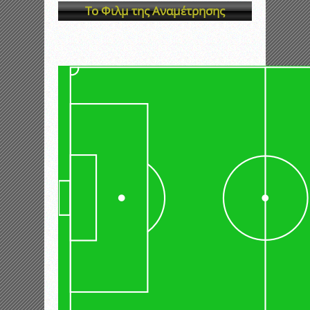
Το Φιλμ της Αναμέτρησης