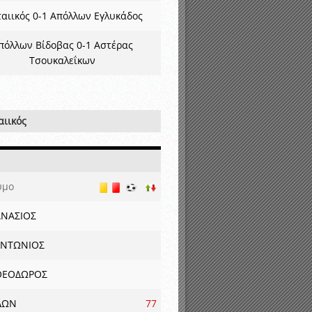
ταιικός 0-1 Απόλλων Εγλυκάδος
πόλλων Βίδοβας 0-1 Αστέρας
Τσουκαλεΐκων
αιικός
υμο
ΝΑΣΙΟΣ
ΑΝΤΩΝΙΟΣ
ΘΕΟΔΩΡΟΣ
ΔΩΝ
77