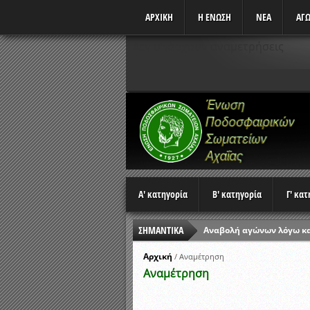
ΑΡΧΙΚΗ
Η ΕΝΩΣΗ
ΝΕΑ
ΑΓΩ
Δεν υπάρχουν αναμετρήσεις
Α' κατηγορία
Β' κατηγορία
Γ' κα
Αναβολή αγώνων λόγω κ
ΣΗΜΑΝΤΙΚΑ
Ώρες έναρξης αγώνων Π
Αρχική
/
Αναμέτρηση
Αποτελέσματα επαναληπτ
Αναμέτρηση
Κλήρωση Β’ Φάσης Κυπέλ