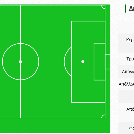
Δ
Κερ
Τρι
Απόλλ
Απόλλω
Από
Φα