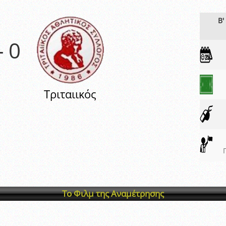
ξετάσεων Σεμιναρίου προεπιλογής Διαιτητών και Παρατηρητών ΕΠΣΑ αγω
 όμιλο
Β'
ν και Κυπέλλου 2015-2016
-
0
Τριταιικός
Το Φιλμ της Αναμέτρησης