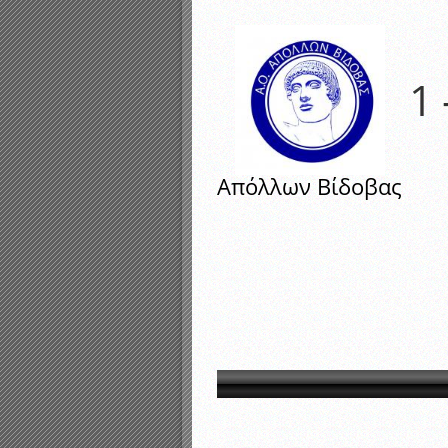
Αποτελέσματα γραπτών ε
Καταρτισμός ομάδων ανα
Κληρώσεις Πρωταθλημάτω
1
Απόλλων Βίδοβας