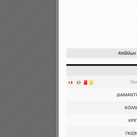
Απόλλων
Ον
ΔΙΑΜΑΝΤ
ΚΟΛΛ
ΚΡΙ
ΓΚΙΩ