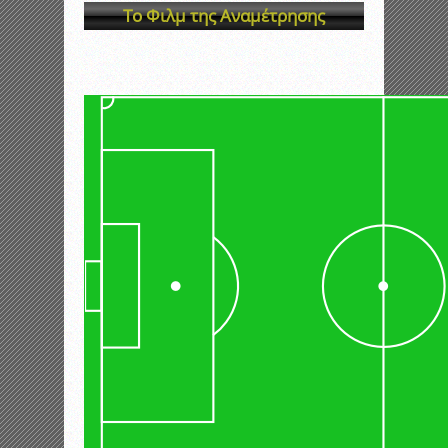
Το Φιλμ της Αναμέτρησης