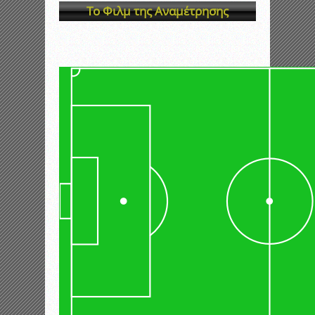
Το Φιλμ της Αναμέτρησης