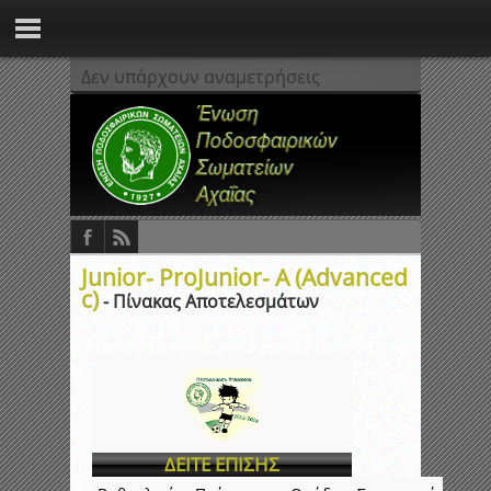
Δεν υπάρχουν αναμετρήσεις
Junior- ProJunior- Α (Advanced
c)
- Πίνακας Αποτελεσμάτων
ΔΕΙΤΕ ΕΠΙΣΗΣ