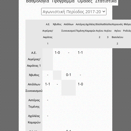
Βαθμολογία
Πρόγραμμα
Ομάδες
Στατιστικά
Α.Ε.
Άβυθος
Απόλλων
Αστέρας
Αχιλλέας
Θύελλα
Θύελλα
Κεραυνός
Φλόγα
Αιγείρας/
Συνοικισμού
Τεμένης
Καμαρών
Αιγίου
Αιγίου
Αγίου
Ροδιάς
Ακράτας
2
3
Βασιλείου
1
2
1-0
-
1-1
Α.Ε.
Αιγείρας/
Ακράτας 1
-
0-1
-
Άβυθος
1-1
-
1-0
Απόλλων
Συνοικισμού
-
Αστέρας
Τεμένης
-
Αχιλλέας
Καμαρών