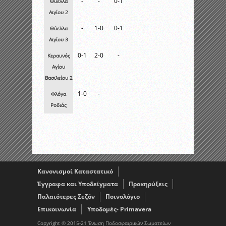
-
-
0-1
Θύελλα
Αιγίου 2
-
1-0
0-1
Θύελλα
Αιγίου 3
0-1
2-0
-
Κεραυνός
Αγίου
Βασιλείου 2
1-0
-
Φλόγα
Ροδιάς
Κανονισμοί Καταστατικό
Έγγραφα και Υποδείγματα
Προκηρύξεις
Παλαιότερες Σεζόν
Ποινολόγιο
Επικοινωνία
Υποδομές- Primavera
Copyright © 2015-21 Ένωση Ποδοσφαιρικών Σωματείων