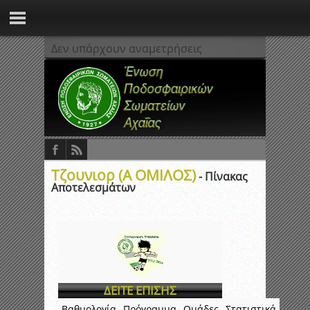
Δεν υπάρχουν αναμετρήσεις
Τζουνιορ (Α ΟΜΙΛΟΣ)
- Πίνακας
Αποτελεσμάτων
ΔΕΙΤΕ ΕΠΙΣΗΣ
Βαθμολογία
Πρόγραμμα
Ομάδες
Στατιστικά