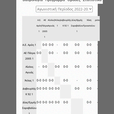
Α.Ε.
ΑΕ
Αίολος
Άτλας
Δαβουρλής
Δίας/Ερμής
Νίκη
ρεπο
Αρόη
Πάτρα
Αγυιάς
1
Κ 92 1
Σαραβαλίου
Προαστείου
1
2005
1
1
0-0
0-0
-
0-0
0-0
0-0
-
Α.Ε. Αρόη 1
0-0
0-0
-
0-0
0-0
0-0
-
ΑΕ Πάτρα
2005 1
-
0-0
0-0
0-0
0-0
0-0
-
Αίολος
Αγυιάς
0-0
0-0
0-0
0-0
-
0-0
-
Άτλας 1
0-0
0-0
0-0
0-0
0-0
0-0
-
Δαβουρλής
Κ 92 1
0-0
0-0
0-0
0-0
0-0
0-0
-
Δίας/Ερμής
Σαραβαλίου
1