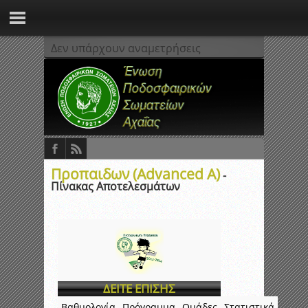
Δεν υπάρχουν αναμετρήσεις
Προπαιδων (Advanced A)
-
Πίνακας Αποτελεσμάτων
ΔΕΙΤΕ ΕΠΙΣΗΣ
Βαθμολογία
Πρόγραμμα
Ομάδες
Στατιστικά