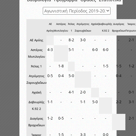
ΑΕ
Αστέρας
Άτλας
Ατρόμητος
Αχαϊκή
Δαβουρλής
Διαγόρας
Ίκαρος
Αρόης
Μιντιλογίου
1
Ζαρουχλεΐκων
Κ.92 2
Βραχνεΐκων
Πετρωτο
-
8-2
3-0
-
-
-
2-1
ΑΕ Αρόης
4-3
5-1
-
6-0
6-0
-
-
Αστέρας
Μιντιλογίου
-
1-8
-
-
1-5
1-5
1-2
Άτλας 1
0-5
0-4
5-0
-
-
0-4
-
Ατρόμητος
Ζαρουχλεΐκων
-
-
4-1
2-0
-
-
0-1
Αχαϊκή
1-1
-
-
1-1
5-0
2-2
3-1
Δαβουρλής
Κ.92 2
1-2
0-5
-
-
-
-
2-1
Διαγόρας
Βραχνεΐκων
-
1-5
-
3-3
-
0-0
-
Ίκαρος