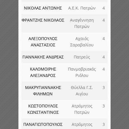
ΝΙΚΟΛΑΣ ΑΝΤΩΝΗΣ
Α.Ε.Κ. Πατρών
4
ΦΡΑΝΤΖΗΣ ΝΙΚΟΛΑΟΣ
Αναγέννηση
4
Πατρών
ΑΛΕΞΟΠΟΥΛΟΣ
Αχαιός
4
ΑΝΑΣΤΑΣΙΟΣ
Σαραβαλίου
ΓΙΑΝΝΑΚΗΣ ΑΝΔΡΕΑΣ
Πατρεύς
4
ΚΑΛΟΜΟΙΡΗΣ
Πανμοβριακός
4
ΑΛΕΞΑΝΔΡΟΣ
Ριόλου
ΜΑΚΡΥΓΙΑΝΝΑΚΗΣ
Θύελλα Γ.Σ.
3
ΦΙΛΗΜΩΝ
Αιγίου
ΚΩΣΤΟΠΟΥΛΟΣ
Ατρόμητος
3
ΚΩΝΣΤΑΝΤΙΝΟΣ
Πατρών
ΠΑΝΑΓΙΩΤΟΠΟΥΛΟΣ
Ατρόμητος
3