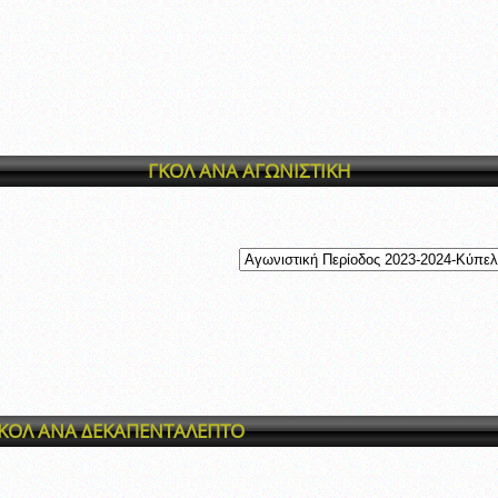
ξετάσεων Σεμιναρίου προεπιλογής Διαιτητών και Παρατηρητών ΕΠΣΑ αγω
 όμιλο
ν και Κυπέλλου 2015-2016
ΓΚΟΛ ΑΝΑ ΑΓΩΝΙΣΤΙΚΗ
ΚΟΛ ΑΝΑ ΔΕΚΑΠΕΝΤΑΛΕΠΤΟ