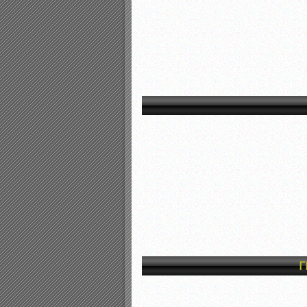
Αποτελέσματα γραπτών ε
Καταρτισμός ομάδων ανα
Κληρώσεις Πρωταθλημάτω
Γ