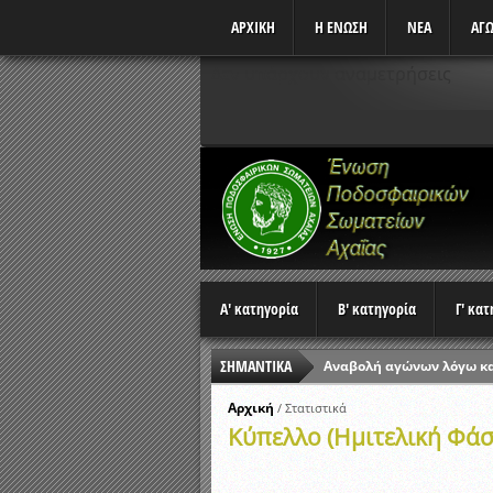
ΑΡΧΙΚΗ
Η ΕΝΩΣΗ
ΝΕΑ
ΑΓΩ
Δεν υπάρχουν αναμετρήσεις
Α' κατηγορία
Β' κατηγορία
Γ' κα
ΣΗΜΑΝΤΙΚΑ
Αναβολή αγώνων λόγω κ
Ώρες έναρξης αγώνων Π
Αρχική
/
Στατιστικά
Κύπελλο (Ημιτελική Φάσ
Αποτελέσματα επαναληπτ
Κλήρωση Β’ Φάσης Κυπέλ